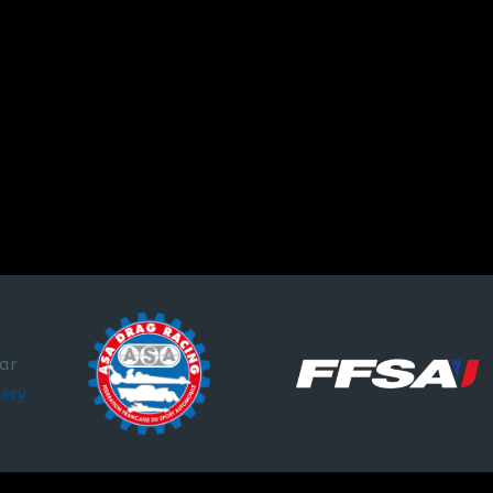
par
lery