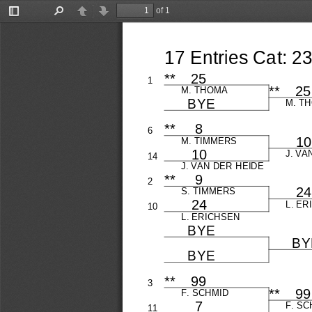
of 1
Toggle
Find
Previous
Next
Sidebar
17
 Entries
 Cat:
 2
**
    25
1
**
    25
M.
 THOMA
      B
 Y
 E
M.
 T
**
     8
6
       1
 0
M.
 TIMMERS
       1
 0
J.
 VA
14
J.
 VAN
 DER
 HEIDE
**
     9
2
       2
 4
S.
 TIMMERS
       2
 4
L.
 ER
10
L.
 ERICHSEN
      B
 Y
 E
      B
 Y
      B
 Y
 E
**
    99
3
**
    99
F.
 SCHMID
        7
F.
 SC
11