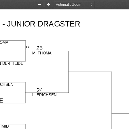
Zoom
Zoom
Out
In
3
 -
 JUNIOR
 DRAGSTER
HOMA
**
    25
M.
 THOMA
N
 DER
 HEIDE
ICHSEN
       2
 4
L.
 ERICHSEN
 E
HMID