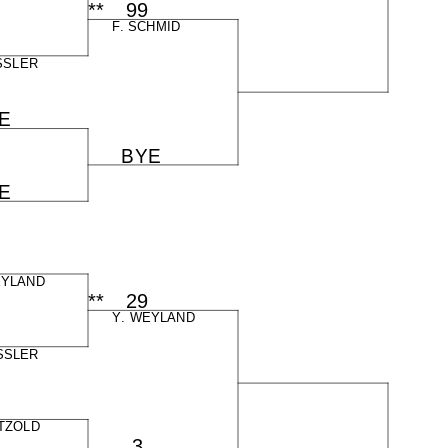
**
    99
F.
 SCHMID
SSLER
 E
      B
 Y
 E
 E
EYLAND
**
    29
Y.
 WEYLAND
SSLER
TZOLD
        3