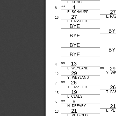
E.
 KUNO
**
     4
8
       2
 7
E.
 SCHAUPP
       2
 7
L.
 FA
16
L.
 FASSLER
      B
 Y
 E
      B
 Y
      B
 Y
 E
      B
 Y
 E
      B
 Y
      B
 Y
 E
**
    13
4
**
    29
L.
 WEYLAND
       2
 9
Y.
 W
12
Y.
 WEYLAND
**
    26
7
       2
 6
T.
 FASSLER
       1
 9
T.
 FA
15
L.
 CLAES
**
     6
5
       2
 1
N.
 DEEVEY
       2
 1
E.
 PE
13
E.
 PETZOLD